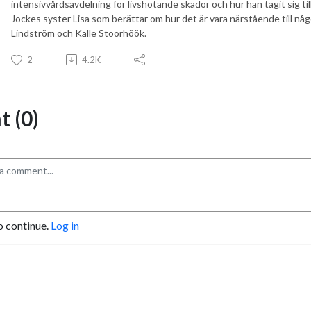
intensivvårdsavdelning för livshotande skador och hur han tagit sig till
Jockes syster Lisa som berättar om hur det är vara närstående till någo
Lindström och Kalle Stoorhöök.
2
4.2K
 (0)
o continue.
Log in