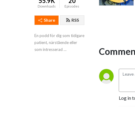
55.9K
20
Downloads
Episodes
Share
RSS
En podd för dig som tidigare 
patient, närstående eller 
Comment
som intresserad 
vårdpersonal.
Log in t