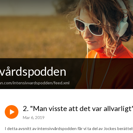
vvårdspodden
an.com/intensivvardspodden/feed.xml
2. "Man visste att det var allvarligt
Mar 6, 2019
I detta avsnitt av intensivvårdspodden får vi ta del av Jockes berätte