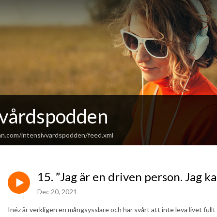
vvårdspodden
an.com/intensivvardspodden/feed.xml
15. ”Jag är en driven person. Jag ka
Dec 20, 2021
Inéz är verkligen en mångsysslare och har svårt att inte leva livet ful