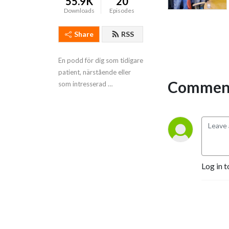
55.9K
20
Downloads
Episodes
Share
RSS
En podd för dig som tidigare 
patient, närstående eller 
Comment
som intresserad 
vårdpersonal.
Log in t